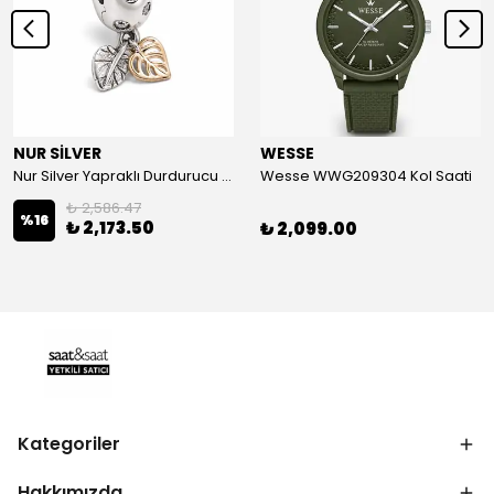
NUR SİLVER
WESSE
Nur Silver Yapraklı Durdurucu Gümüş Charm - NUR-CM00501
Wesse WWG209304 Kol Saati
₺ 2,586.47
%
16
₺ 2,173.50
₺ 2,099.00
Kategoriler
Hakkımızda