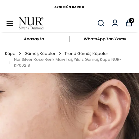
AYNI GÜN KARGO
0
Anasayfa
WhatsApp'tan Yaz​📲​
Küpe
Gümüş Küpeler
Trend Gümüş Küpeler
Nur Silver Rose Renk Mavi Taş Yıldız Gümüş Küpe NUR-
KP00218