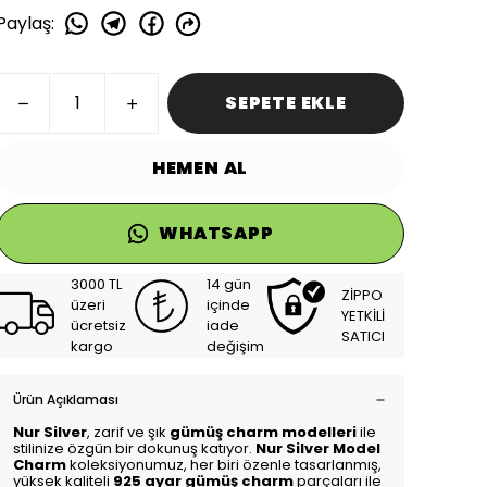
Paylaş
:
SEPETE EKLE
HEMEN AL
WHATSAPP
3000 TL
14 gün
ZİPPO
üzeri
içinde
YETKİLİ
ücretsiz
iade
SATICI
kargo
değişim
Ürün Açıklaması
Nur Silver
, zarif ve şık
gümüş charm modelleri
ile
stilinize özgün bir dokunuş katıyor.
Nur Silver Model
Charm
koleksiyonumuz, her biri özenle tasarlanmış,
yüksek kaliteli
925 ayar gümüş charm
parçaları ile