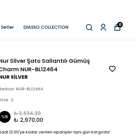
0
Setler
DİASSO COLLECTİON
Nur Silver Şato Sallantılı Gümüş
Charm NUR-BL12464
NUR SİLVER
Barkod
:
NUR-BL12464
Stok
:
3
₺ 3,534.30
%
16
₺ 2,970.00
Saat 12:00'ye kadar verilen siparişler aynı gün kargoda!