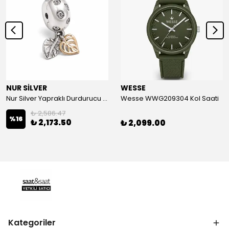
NUR SİLVER
WESSE
Nur Silver Yapraklı Durdurucu Gümüş Charm - NUR-CM00501
Wesse WWG209304 Kol Saati
₺ 2,586.47
%
16
₺ 2,173.50
₺ 2,099.00
Kategoriler