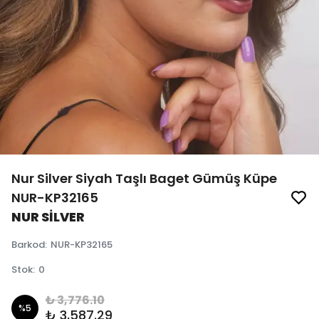
Nur Silver Siyah Taşlı Baget Gümüş Küpe
NUR-KP32165
NUR SİLVER
Barkod
:
NUR-KP32165
Stok
:
0
₺ 3,776.10
%
5
₺ 3,587.29