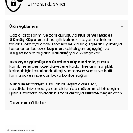
ZİPPO YETKİLİ SATICI
Ürün Açıklaması
Göz alıcı tasarımı ve zarif duruşuyla
Nur Silver
Baget
Gümüş Küpeler
, stiline ışıltı katmak isteyen kadınların
favorisi olmaya aday. Modern ve klasik çizgilerin uyumuyla
tasarlanan bu özel
küpeler
, kaliteli gümüş işçiliği ve
baget
kesim taşların parlaklığıyla dikkat çeker.
925 ayar gümüşten üretilen küpelerimiz
, günlük
kombinelerden özel davetlere kadar her anınıza şıklık
katmak için tasarlandı. Alerji yapmayan yapısı ve hafif
formu sayesinde gün boyu konfor sağlar.
Nur Silver
farkıyla sunulan bu eşsiz aksesuar,
sevdiklerinize hediye etmek için de mükemmel bir seçim.
Işıltınızı tamamlayacak bu zarif detayla stilinize değer katın.
Devamını Göster