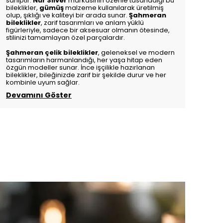
sahiptir.
Nur Silver
markasının özenle tasarladığı bu
bileklikler,
gümüş
malzeme kullanılarak üretilmiş
olup, şıklığı ve kaliteyi bir arada sunar.
Şahmeran
bileklikler
, zarif tasarımları ve anlam yüklü
figürleriyle, sadece bir aksesuar olmanın ötesinde,
stilinizi tamamlayan özel parçalardır.
Şahmeran çelik bileklikler
, geleneksel ve modern
tasarımların harmanlandığı, her yaşa hitap eden
özgün modeller sunar. İnce işçilikle hazırlanan
bileklikler, bileğinizde zarif bir şekilde durur ve her
kombinle uyum sağlar.
Devamını Göster