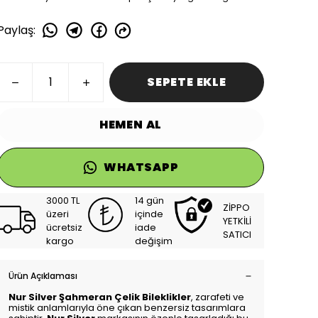
Paylaş
:
SEPETE EKLE
HEMEN AL
WHATSAPP
3000 TL
14 gün
ZİPPO
üzeri
içinde
YETKİLİ
ücretsiz
iade
SATICI
kargo
değişim
Ürün Açıklaması
Nur Silver Şahmeran Çelik Bileklikler
, zarafeti ve
mistik anlamlarıyla öne çıkan benzersiz tasarımlara