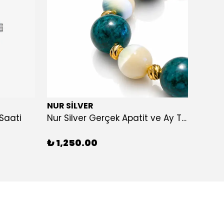
NUR SİLVER
NUR S
Saati
Nur Silver Gerçek Apatit ve Ay Taşı Bileklik - NUR-DTB008
₺ 1,250.00
₺ 1,