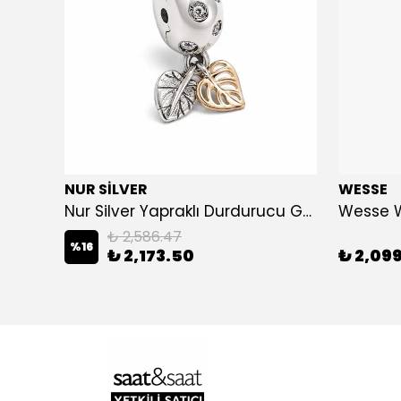
NUR SİLVER
WESSE
Nur Silver Prestige Siyah Zirkon Taşlı 925 Ayar Gümüş Erkek Bileklik - NUR-BL85012
Nur Silver Yapraklı Durdurucu Gümüş Charm - NUR-CM00501
Wesse 
₺ 2,586.47
%
16
₺ 2,173.50
₺ 2,09