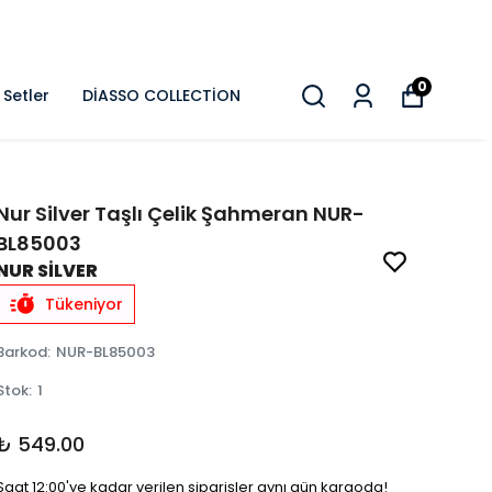
0
Setler
DİASSO COLLECTİON
Nur Silver Taşlı Çelik Şahmeran NUR-
BL85003
NUR SİLVER
Tükeniyor
Barkod
:
NUR-BL85003
Stok
:
1
₺ 549.00
Saat 12:00'ye kadar verilen siparişler aynı gün kargoda!