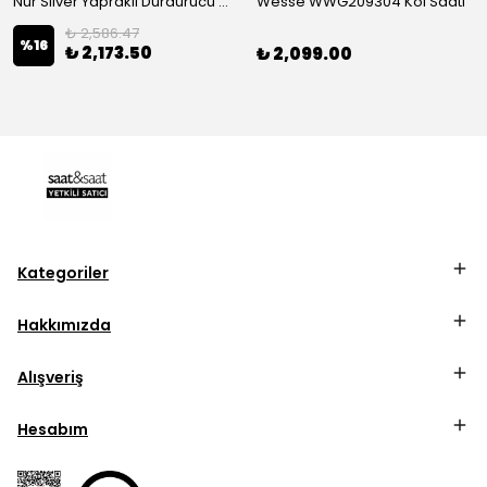
Nur Silver Yapraklı Durdurucu Gümüş Charm - NUR-CM00501
Wesse WWG209304 Kol Saati
₺ 2,586.47
%
16
₺ 2,173.50
₺ 2,099.00
Kategoriler
Hakkımızda
Alışveriş
Hesabım