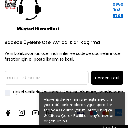
0850
308
5709
Müşteri Hizmetleri
Sadece Üyelere Özel Ayrıcalıkları Kaçırma
Yeni koleksiyonlar, özel indirimler ve sadece abonelere özel
fırsatlar için e-posta listemize katıl.
Hemen Katıl
Kişisel verilerin korunması kanunu
okudum, onaylıyorum
Alışveriş deneyiminizi iyileştirmek için
yasal düzenlemelere uygun çerezler
(cookies) kullanıyoruz. Detaylı bilgiye
Gizlilik ve Çerez Politikası
sayfamızdan
erişebilirsiniz.
Anladım