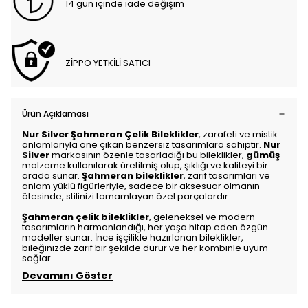
14 gün içinde iade değişim
ZİPPO YETKİLİ SATICI
Ürün Açıklaması
Nur Silver Şahmeran Çelik Bileklikler
, zarafeti ve mistik
anlamlarıyla öne çıkan benzersiz tasarımlara sahiptir.
Nur
Silver
markasının özenle tasarladığı bu bileklikler,
gümüş
malzeme kullanılarak üretilmiş olup, şıklığı ve kaliteyi bir
arada sunar.
Şahmeran bileklikler
, zarif tasarımları ve
anlam yüklü figürleriyle, sadece bir aksesuar olmanın
ötesinde, stilinizi tamamlayan özel parçalardır.
Şahmeran çelik bileklikler
, geleneksel ve modern
tasarımların harmanlandığı, her yaşa hitap eden özgün
modeller sunar. İnce işçilikle hazırlanan bileklikler,
bileğinizde zarif bir şekilde durur ve her kombinle uyum
sağlar.
Devamını Göster