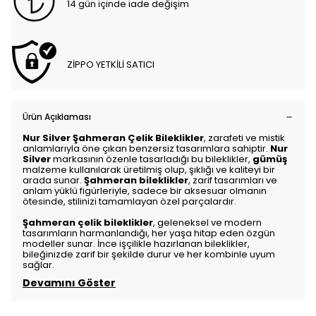
14 gün içinde iade değişim
ZİPPO YETKİLİ SATICI
Ürün Açıklaması
Nur Silver Şahmeran Çelik Bileklikler
, zarafeti ve mistik
anlamlarıyla öne çıkan benzersiz tasarımlara sahiptir.
Nur
Silver
markasının özenle tasarladığı bu bileklikler,
gümüş
malzeme kullanılarak üretilmiş olup, şıklığı ve kaliteyi bir
arada sunar.
Şahmeran bileklikler
, zarif tasarımları ve
anlam yüklü figürleriyle, sadece bir aksesuar olmanın
ötesinde, stilinizi tamamlayan özel parçalardır.
Şahmeran çelik bileklikler
, geleneksel ve modern
tasarımların harmanlandığı, her yaşa hitap eden özgün
modeller sunar. İnce işçilikle hazırlanan bileklikler,
bileğinizde zarif bir şekilde durur ve her kombinle uyum
sağlar.
Devamını Göster