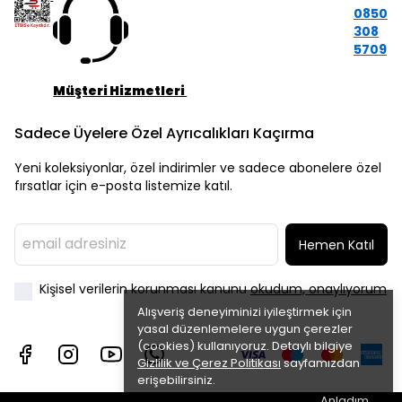
0850
308
5709
Müşteri Hizmetleri
Sadece Üyelere Özel Ayrıcalıkları Kaçırma
Yeni koleksiyonlar, özel indirimler ve sadece abonelere özel
fırsatlar için e-posta listemize katıl.
Hemen Katıl
Kişisel verilerin korunması kanunu
okudum, onaylıyorum
Alışveriş deneyiminizi iyileştirmek için
yasal düzenlemelere uygun çerezler
(cookies) kullanıyoruz. Detaylı bilgiye
Gizlilik ve Çerez Politikası
sayfamızdan
erişebilirsiniz.
Anladım