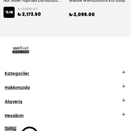
Nur Silver Yapraklı Durdurucu Gümüş Charm - NUR-CM00501
Wesse WWG209304 Kol Saati
₺ 2,586.47
%
16
₺ 2,173.50
₺ 2,099.00
Kategoriler
Hakkımızda
Alışveriş
Hesabım