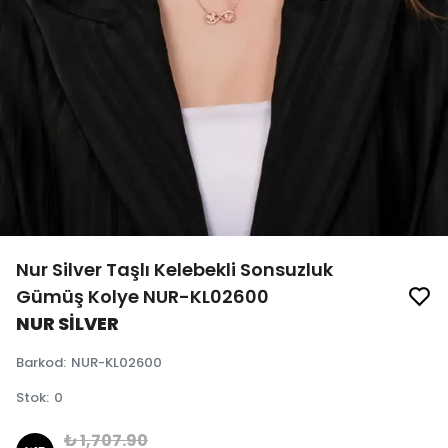
Nur Silver Taşlı Kelebekli Sonsuzluk
Gümüş Kolye NUR-KL02600
NUR SİLVER
Barkod
:
NUR-KL02600
Stok
:
0
₺ 1,707.90