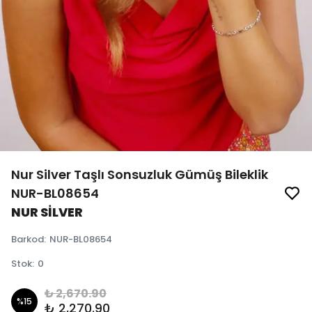
Nur Silver Taşlı Sonsuzluk Gümüş Bileklik
NUR-BL08654
NUR SİLVER
Barkod
:
NUR-BL08654
Stok
:
0
₺ 2,670.90
%
15
₺ 2,270.90