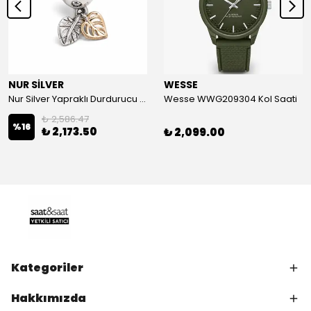
NUR SİLVER
WESSE
Nur Silver Yapraklı Durdurucu Gümüş Charm - NUR-CM00501
Wesse WWG209304 Kol Saati
₺ 2,586.47
%
16
₺ 2,173.50
₺ 2,099.00
Kategoriler
Hakkımızda