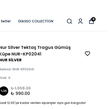
0
Setler
DİASSO COLLECTİON
Nur Silver Tektaş Tragus Gümüş
Küpe NUR-KP02041
NUR SİLVER
Barkod
:
NUR-KP02041
Stok
:
0
₺ 1,558.30
%
36
₺ 990.00
Saat 12:00'ye kadar verilen siparişler aynı gün kargoda!