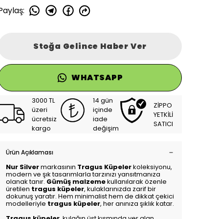
Paylaş
:
Stoğa Gelince Haber Ver
WHATSAPP
3000 TL
14 gün
ZİPPO
üzeri
içinde
YETKİLİ
ücretsiz
iade
SATICI
kargo
değişim
Ürün Açıklaması
Nur Silver
markasının
Tragus Küpeler
koleksiyonu,
modern ve şık tasarımlarla tarzınızı yansıtmanıza
olanak tanır.
Gümüş malzeme
kullanılarak özenle
üretilen
tragus küpeler
, kulaklarınızda zarif bir
dokunuş yaratır. Hem minimalist hem de dikkat çekici
modelleriyle
tragus küpeler
, her anınıza şıklık katar.
Tragus küpeler
, kulağın üst kısmında yer alan