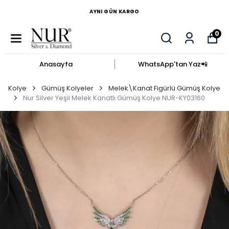
AYNI GÜN KARGO
0
Anasayfa
WhatsApp'tan Yaz​📲​
Kolye
Gümüş Kolyeler
Melek\Kanat Figürlü Gümüş Kolye
Nur Silver Yeşil Melek Kanatlı Gümüş Kolye NUR-KY03160