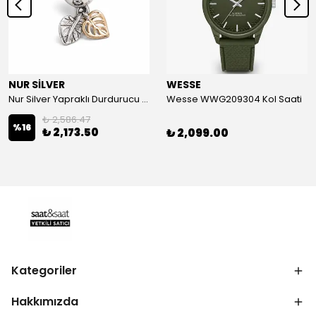
NUR SİLVER
WESSE
Nur Silver Yapraklı Durdurucu Gümüş Charm - NUR-CM00501
Wesse WWG209304 Kol Saati
₺ 2,586.47
%
16
₺ 2,173.50
₺ 2,099.00
Kategoriler
Hakkımızda