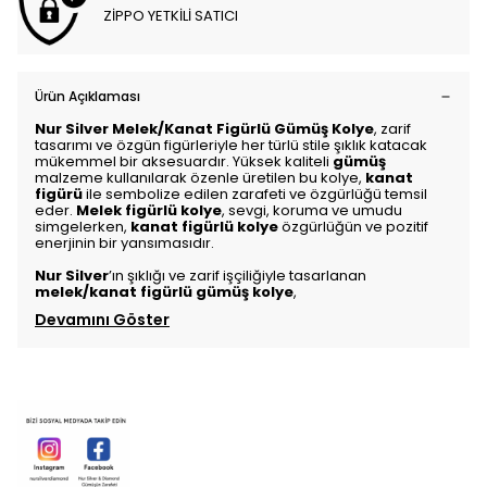
ZİPPO YETKİLİ SATICI
Ürün Açıklaması
Nur Silver Melek/Kanat Figürlü Gümüş Kolye
, zarif
tasarımı ve özgün figürleriyle her türlü stile şıklık katacak
mükemmel bir aksesuardır. Yüksek kaliteli
gümüş
malzeme kullanılarak özenle üretilen bu kolye,
kanat
figürü
ile sembolize edilen zarafeti ve özgürlüğü temsil
eder.
Melek figürlü kolye
, sevgi, koruma ve umudu
simgelerken,
kanat figürlü kolye
özgürlüğün ve pozitif
enerjinin bir yansımasıdır.
Nur Silver
’ın şıklığı ve zarif işçiliğiyle tasarlanan
melek/kanat figürlü gümüş kolye
,
Devamını Göster