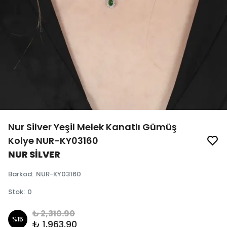
Nur Silver Yeşil Melek Kanatlı Gümüş
Kolye NUR-KY03160
NUR SİLVER
Barkod
:
NUR-KY03160
Stok
:
0
₺ 2,310.90
%
15
₺ 1,963.90