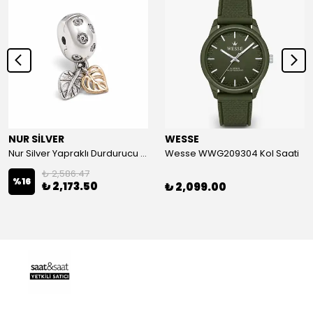
NUR SİLVER
WESSE
Nur Silver Yapraklı Durdurucu Gümüş Charm - NUR-CM00501
Wesse WWG209304 Kol Saati
₺ 2,586.47
%
16
₺ 2,173.50
₺ 2,099.00