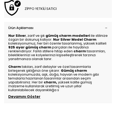
ZİPPO YETKİLİ SATICI
Ürün Açıklaması
Nur Silver
, zarif ve şık
gümüş charm modelleri
ile stilinize
özgün bir dokunuş katıyor.
Nur Silver Model Charm
koleksiyonumuz, her biri özenle tasarlanmış, yüksek kaliteli
925 ayar gümüş charm
parçaları ile hayatınızı
renklendiriyor. Farklı stillere hitap eden
charm
tasarımları,
bilekliklerinizi ve kolyelerinizi kişiselleştirerek tarzınızı
yansıtmanıza olanak tanır.
Charm
takıları, zarif detaylar ve özel tasarımlarla
birleşerek şıklığınızı öne çıkarır.
Gümüş charm
koleksiyonumuzda, aşk, doğa, hayvan ve modern gibi
temalarla hazırlanan tasarımlar arasından seçim
yapabilirsiniz. Her bir
charm
,
yüksek kalite gümüş
malzeme kullanılarak üretilmiş ve uzun yıllar
kullanılabilecek dayanıklılığa s
Devamını Göster