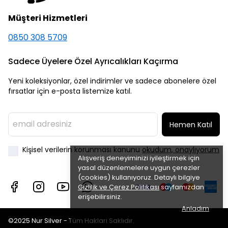
Müşteri Hizmetleri
0850 308 5709
Sadece Üyelere Özel Ayrıcalıkları Kaçırma
Yeni koleksiyonlar, özel indirimler ve sadece abonelere özel
fırsatlar için e-posta listemize katıl.
Hemen Katıl
Kişisel verilerin korunması kanunu
okudum, onaylıyorum
Alışveriş deneyiminizi iyileştirmek için
yasal düzenlemelere uygun çerezler
(cookies) kullanıyoruz. Detaylı bilgiye
Gizlilik ve Çerez Politikası
sayfamızdan
erişebilirsiniz.
Anladım
©2025 Nur Silver - Tüm Hakları Saklıdır.