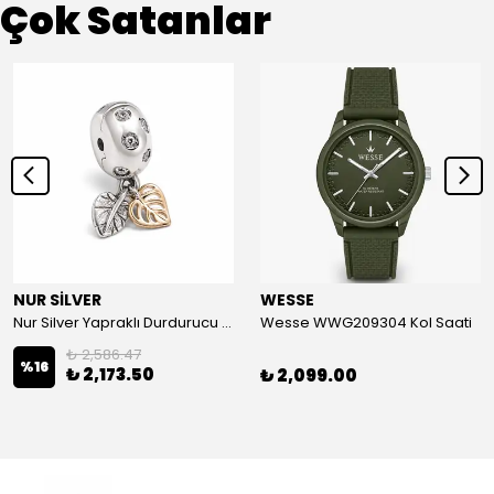
Çok Satanlar
NUR SİLVER
WESSE
Nur Silver Yapraklı Durdurucu Gümüş Charm - NUR-CM00501
Wesse WWG209304 Kol Saati
₺ 2,586.47
%
16
₺ 2,173.50
₺ 2,099.00