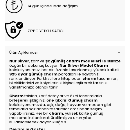
14 gün içinde iade değişim
ZİPPO YETKİLİ SATICI
Ürün Açıklaması
Nur Silver
, zarif ve şık
gümüş charm modelleri
ile stilinize
özgün bir dokunuş katıyor.
Nur Silver Model Charm
koleksiyonumuz, her biri özenle tasarlanmış, yüksek kaliteli
925 ayar gümüş charm
parçaları ile hayatınızı
renklendiriyor. Farklı stillere hitap eden
charm
tasarımları,
bilekliklerinizi ve kolyelerinizi kişiselleştirerek tarzınızı
yansıtmanıza olanak tanır.
Charm
takıları, zarif detaylar ve özel tasarımlarla
birleşerek şıklığınızı öne çıkarır.
Gümüş charm
koleksiyonumuzda, aşk, doğa, hayvan ve modern gibi
temalarla hazırlanan tasarımlar arasından seçim
yapabilirsiniz. Her bir
charm
,
yüksek kalite gümüş
malzeme kullanılarak üretilmiş ve uzun yıllar
kullanılabilecek dayanıklılığa s
Devamını Göster