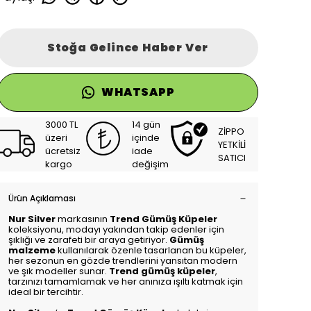
Stoğa Gelince Haber Ver
WHATSAPP
3000 TL
14 gün
ZİPPO
üzeri
içinde
YETKİLİ
ücretsiz
iade
SATICI
kargo
değişim
Ürün Açıklaması
Nur Silver
markasının
Trend Gümüş Küpeler
koleksiyonu, modayı yakından takip edenler için
şıklığı ve zarafeti bir araya getiriyor.
Gümüş
malzeme
kullanılarak özenle tasarlanan bu küpeler,
her sezonun en gözde trendlerini yansıtan modern
ve şık modeller sunar.
Trend gümüş küpeler
,
tarzınızı tamamlamak ve her anınıza ışıltı katmak için
ideal bir tercihtir.