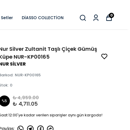
0
Setler
DİASSO COLLECTİON
Nur Silver Zultanit Taşlı Çiçek Gümüş
Küpe NUR-KP00165
NUR SİLVER
Barkod
:
NUR-KP00165
Stok
:
0
₺ 4,959.00
%
5
₺ 4,711.05
Saat 12:00'ye kadar verilen siparişler aynı gün kargoda!
Paylaş
: