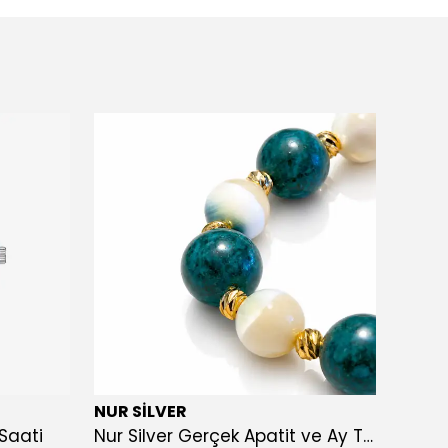
NUR SİLVER
NUR S
Saati
Nur Silver Gerçek Apatit ve Ay Taşı Bileklik - NUR-DTB008