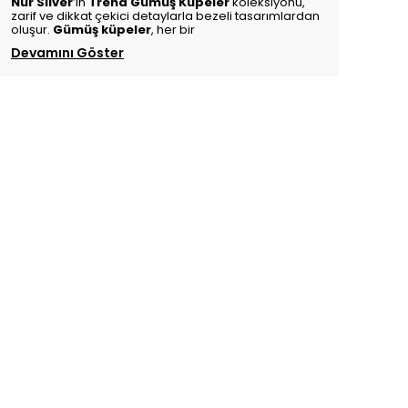
Nur Silver
’ın
Trend Gümüş Küpeler
koleksiyonu,
zarif ve dikkat çekici detaylarla bezeli tasarımlardan
oluşur.
Gümüş küpeler
, her bir
Devamını Göster