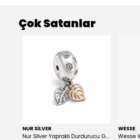
Çok Satanlar
NUR SİLVER
WESSE
Nur Silver Prestige Siyah Zirkon Taşlı 925 Ayar Gümüş Erkek Bileklik - NUR-BL85012
Nur Silver Yapraklı Durdurucu Gümüş Charm - NUR-CM00501
Wesse 