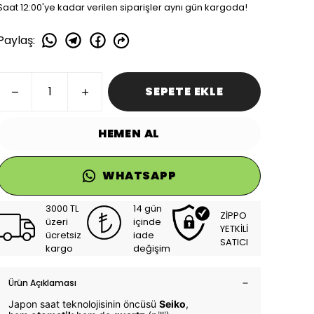
Saat 12:00'ye kadar verilen siparişler aynı gün kargoda!
Paylaş
:
SEPETE EKLE
HEMEN AL
WHATSAPP
3000 TL
14 gün
ZİPPO
üzeri
içinde
YETKİLİ
ücretsiz
iade
SATICI
kargo
değişim
Ürün Açıklaması
Japon saat teknolojisinin öncüsü
Seiko
,