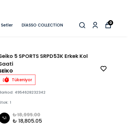
0
Setler
DİASSO COLLECTİON
Seiko 5 SPORTS SRPD53K Erkek Kol
Saati
SEİKO
Tükeniyor
Barkod
:
4954628232342
Stok
:
1
₺ 18,995.00
%
1
₺ 18,805.05