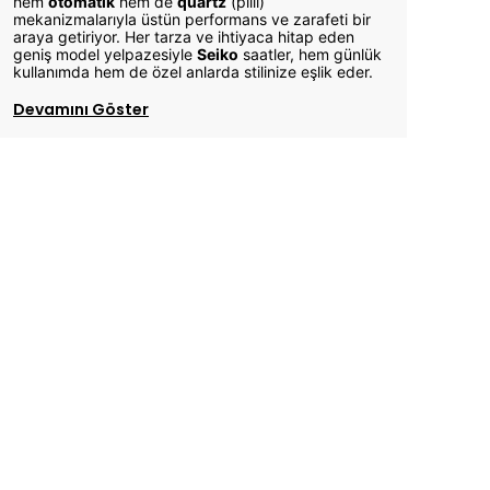
hem
otomatik
hem de
quartz
(pilli)
mekanizmalarıyla üstün performans ve zarafeti bir
araya getiriyor. Her tarza ve ihtiyaca hitap eden
geniş model yelpazesiyle
Seiko
saatler, hem günlük
kullanımda hem de özel anlarda stilinize eşlik eder.
Devamını Göster