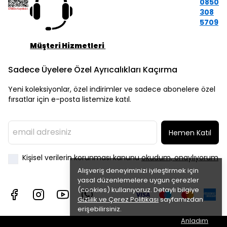
0850
308
5709
Müşteri Hizmetleri
Sadece Üyelere Özel Ayrıcalıkları Kaçırma
Yeni koleksiyonlar, özel indirimler ve sadece abonelere özel
fırsatlar için e-posta listemize katıl.
Hemen Katıl
Kişisel verilerin korunması kanunu
okudum, onaylıyorum
Alışveriş deneyiminizi iyileştirmek için
yasal düzenlemelere uygun çerezler
(cookies) kullanıyoruz. Detaylı bilgiye
Gizlilik ve Çerez Politikası
sayfamızdan
erişebilirsiniz.
Anladım