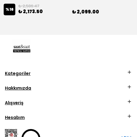
₺ 2,586.47
%
16
₺ 2,173.50
₺ 2,099.00
Kategoriler
Hakkımızda
Alışveriş
Hesabım