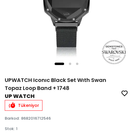
UPWATCH Iconıc Black Set Wıth Swan
Topaz Loop Band + 1748
UP WATCH
Tükeniyor
Barkod
:
8682016712546
Stok
:
1