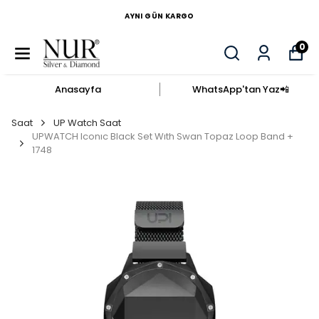
AYNI GÜN KARGO
0
Anasayfa
WhatsApp'tan Yaz​📲​
Saat
UP Watch Saat
UPWATCH Iconıc Black Set Wıth Swan Topaz Loop Band +
1748