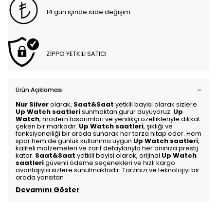
14 gün içinde iade değişim
ZİPPO YETKİLİ SATICI
Ürün Açıklaması
Nur Silver
olarak,
Saat&Saat
yetkili bayisi olarak sizlere
Up Watch saatleri
sunmaktan gurur duyuyoruz.
Up
Watch
, modern tasarımları ve yenilikçi özellikleriyle dikkat
çeken bir markadır.
Up Watch saatleri
, şıklığı ve
fonksiyonelliği bir arada sunarak her tarza hitap eder. Hem
spor hem de günlük kullanıma uygun
Up Watch saatleri
,
kaliteli malzemeleri ve zarif detaylarıyla her anınıza prestij
katar.
Saat&Saat
yetkili bayisi olarak, orijinal
Up Watch
saatleri
güvenli ödeme seçenekleri ve hızlı kargo
avantajıyla sizlere sunulmaktadır. Tarzınızı ve teknolojiyi bir
arada yansıtan
Devamını Göster