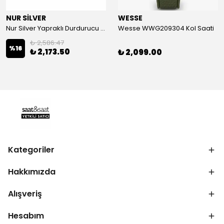
NUR SİLVER
WESSE
Nur Silver Yapraklı Durdurucu Gümüş Charm - NUR-CM00501
Wesse WWG209304 Kol Saati
₺ 2,586.47
%
16
₺ 2,173.50
₺ 2,099.00
Kategoriler
Hakkımızda
Alışveriş
Hesabım