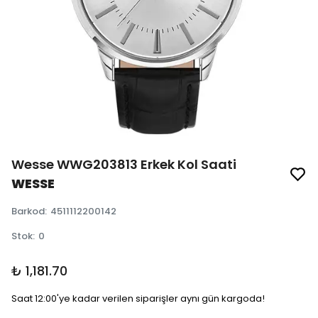
Wesse WWG203813 Erkek Kol Saati
WESSE
Barkod
:
4511112200142
Stok
:
0
₺ 1,181.70
Saat 12:00'ye kadar verilen siparişler aynı gün kargoda!